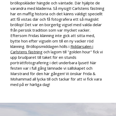
bröllopskläder hängde och väntade. Där hjälpte de
varandra med kläderna. Så mysigt! Carlstens fästning
har en maffig historia och det känns väldigt speciellt
att få vistas där och få fotografera ett så magiskt
bröllop! Det var en borgerlig vigsel med valda delar
från persisk tradition som var mycket vacker.
Eftersom Fridas klänning inte gick att sitta med,
bytte hon efter vigseln om till en ny vacker röd
klänning. Bröllopsmiddagen hölls i
Riddarsalen i
Carlstens fästning
och lagom till "golden hour" fick vi
upp brudparet till taket för en stunds
porträttfotografering i det underbara ljuset! När
festen var i full gång lämnade vi sällskapet och
Marstrand för den här gången! Vi önskar Frida &
Mohammad all lycka till och tackar för att vi fick vara
med på er härliga dag!