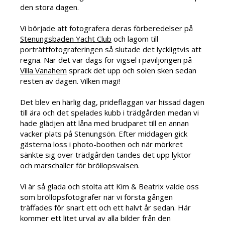
den stora dagen.
Vi började att fotografera deras förberedelser på
Stenungsbaden Yacht Club
och lagom till
porträttfotograferingen så slutade det lyckligtvis att
regna. När det var dags för vigsel i paviljongen på
Villa Vanahem
sprack det upp och solen sken sedan
resten av dagen. Vilken magi!
Det blev en härlig dag, prideflaggan var hissad dagen
till ära och det spelades kubb i trädgården medan vi
hade glädjen att låna med brudparet till en annan
vacker plats på Stenungsön. Efter middagen gick
gästerna loss i photo-boothen och när mörkret
sänkte sig över trädgården tändes det upp lyktor
och marschaller för bröllopsvalsen.
Vi är så glada och stolta att Kim & Beatrix valde oss
som bröllopsfotografer när vi första gången
träffades för snart ett och ett halvt år sedan. Här
kommer ett litet urval av alla bilder från den