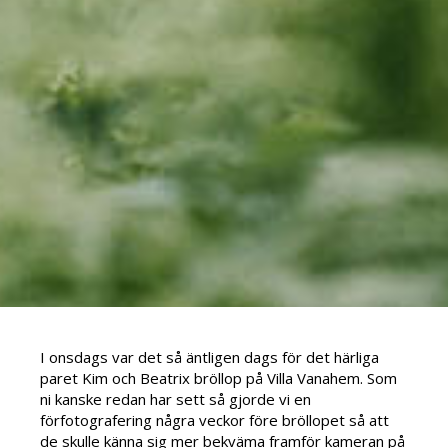
I onsdags var det så äntligen dags för det härliga
paret Kim och Beatrix bröllop på Villa Vanahem. Som
ni kanske redan har sett så gjorde vi en
förfotografering några veckor före bröllopet så att
de skulle känna sig mer bekväma framför kameran på