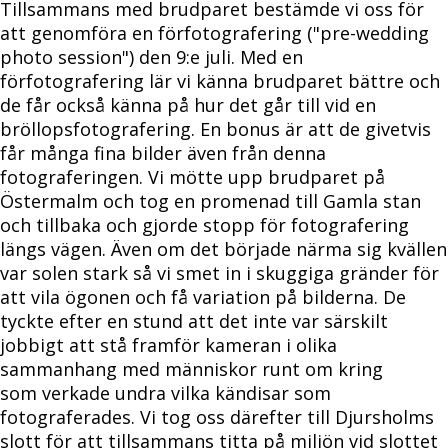
Tillsammans med brudparet bestämde vi oss för
att genomföra en förfotografering ("pre-wedding
photo session") den 9:e juli. Med en
förfotografering lär vi känna brudparet bättre och
de får också känna på hur det går till vid en
bröllopsfotografering. En bonus är att de givetvis
får många fina bilder även från denna
fotograferingen. Vi mötte upp brudparet på
Östermalm och tog en promenad till Gamla stan
och tillbaka och gjorde stopp för fotografering
längs vägen. Även om det började närma sig kvällen
var solen stark så vi smet in i skuggiga gränder för
att vila ögonen och få variation på bilderna. De
tyckte efter en stund att det inte var särskilt
jobbigt att stå framför kameran i olika
sammanhang med människor runt om kring
som verkade undra vilka kändisar som
fotograferades. Vi tog oss därefter till Djursholms
slott för att tillsammans titta på miljön vid slottet