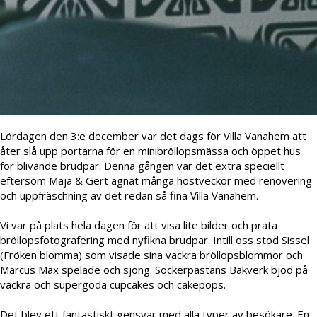
Lördagen den 3:e december var det dags för Villa Vanahem att
åter slå upp portarna för en minibröllopsmässa och öppet hus
för blivande brudpar. Denna gången var det extra speciellt
eftersom Maja & Gert ägnat många höstveckor med renovering
och uppfräschning av det redan så fina Villa Vanahem.
Vi var på plats hela dagen för att visa lite bilder och prata
bröllopsfotografering med nyfikna brudpar. Intill oss stod Sissel
(Fröken blomma) som visade sina vackra bröllopsblommor och
Marcus Max spelade och sjöng. Sockerpastans Bakverk bjöd på
vackra och supergoda cupcakes och cakepops.
Det blev ett fantastiskt gensvar med alla typer av besökare. En