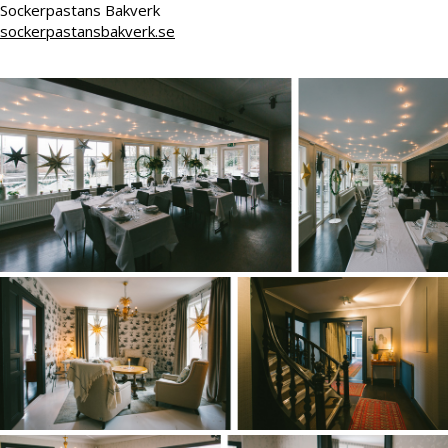
Sockerpastans Bakverk
sockerpastansbakverk.se