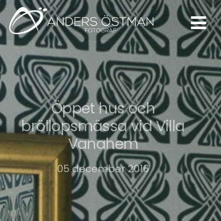
Öppet hus och
bröllopsmässa vid Villa
Vanahem
05 december 2016