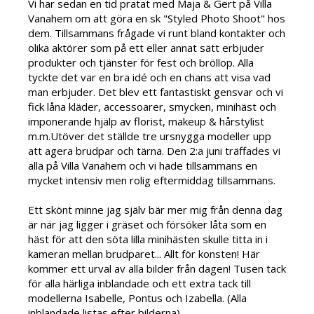
Vi har sedan en tid pratat med Maja & Gert på Villa
Vanahem om att göra en sk "Styled Photo Shoot" hos
dem. Tillsammans frågade vi runt bland kontakter och
olika aktörer som på ett eller annat sätt erbjuder
produkter och tjänster för fest och bröllop. Alla
tyckte det var en bra idé och en chans att visa vad
man erbjuder. Det blev ett fantastiskt gensvar och vi
fick låna kläder, accessoarer, smycken, minihäst och
imponerande hjälp av florist, makeup & hårstylist
m.m.Utöver det ställde tre ursnygga modeller upp
att agera brudpar och tärna. Den 2:a juni träffades vi
alla på Villa Vanahem och vi hade tillsammans en
mycket intensiv men rolig eftermiddag tillsammans.
Ett skönt minne jag själv bär mer mig från denna dag
är när jag ligger i gräset och försöker låta som en
häst för att den söta lilla minihästen skulle titta in i
kameran mellan brudparet... Allt för konsten! Här
kommer ett urval av alla bilder från dagen! Tusen tack
för alla härliga inblandade och ett extra tack till
modellerna Isabelle, Pontus och Izabella. (Alla
inblandade listas efter bilderna)